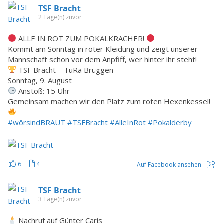
TSF Bracht
2 Tage(n) zuvor
ALLE IN ROT ZUM POKALKRACHER!
Kommt am Sonntag in roter Kleidung und zeigt unserer
Mannschaft schon vor dem Anpfiff, wer hinter ihr steht!
TSF Bracht – TuRa Brüggen
Sonntag, 9. August
Anstoß: 15 Uhr
Gemeinsam machen wir den Platz zum roten Hexenkessel!
#wörsindBRAUT
#TSFBracht
#AlleInRot
#Pokalderby
6
4
Auf Facebook ansehen
TSF Bracht
3 Tage(n) zuvor
Nachruf auf Günter Caris