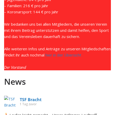
– Familien: 216 € pro Jahr
– Koronarsport: 144 € pro Jahr
Wir bedanken uns bei allen Mitgliedern, die unseren Verein
mit ihrem Beitrag unterstützen und damit helfen, den Sport
und das Vereinsleben dauerhaft zu sichern.
Alle weiteren Infos und Anträge zu unseren Mitgliedschaften
findet ihr auch nochmal
hier in der Übersicht
Der Vorstand
News
TSF Bracht
1 Tag zuvor
Laufen leicht gemacht – Unser Anfänger-Lauftreff